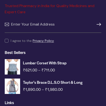
Trusted Pharmacy in India for Quality Medicines and
Expert Care
SUBSC
I agree to the
Privacy Policy
.
Best Sellers
Lumbar Corset With Strap
₹
621.00
₹
711.00
–
Taylor’s Brace D.L.S.O Short & Long
₹
1,890.00
₹
1,980.00
–
Links