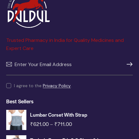
Trusted Pharmacy in India for Quality Medicines and
Expert Care
SUBSC
I agree to the
Privacy Policy
.
Best Sellers
Lumbar Corset With Strap
₹
621.00
₹
711.00
–