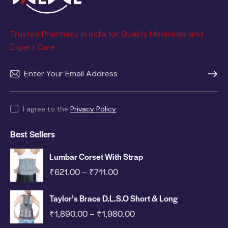
Trusted Pharmacy in India for Quality Medicines and
Expert Care
SUBSC
I agree to the
Privacy Policy
.
Best Sellers
Lumbar Corset With Strap
₹
621.00
₹
711.00
–
Taylor’s Brace D.L.S.O Short & Long
₹
1,890.00
₹
1,980.00
–