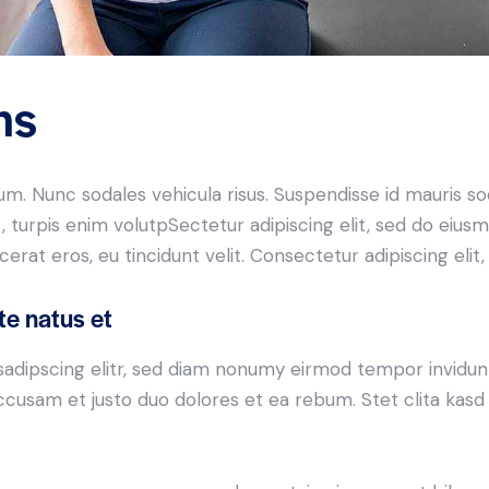
ms
lum. Nunc sodales vehicula risus. Suspendisse id mauris sod
t, turpis enim volutpSectetur adipiscing elit, sed do eius
erat eros, eu tincidunt velit. Consectetur adipiscing elit, 
te natus et
sadipscing elitr, sed diam nonumy eirmod tempor invidun
accusam et justo duo dolores et ea rebum. Stet clita kas