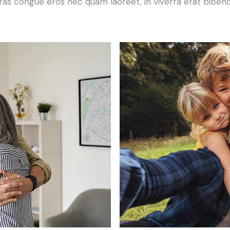
ras congue eros nec quam laoreet, in viverra erat bibend