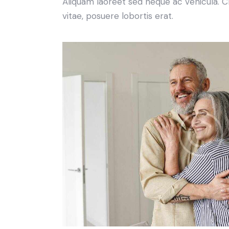
Aliquam laoreet sed neque ac vehicula. C
vitae, posuere lobortis erat.