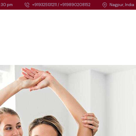
2:30 pm
‎+919325131211 / +919890208152
Nagpur, India