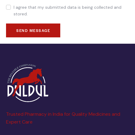
I agree that my submitted data is being collected and
stored.
SEND MESSAGE
Trusted Pharmacy in India for Quality Medicines and
Expert Care