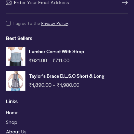
SUBSC
I agree to the
Privacy Policy
.
Best Sellers
Lumbar Corset With Strap
₹
621.00
₹
711.00
–
Taylor’s Brace D.L.S.O Short & Long
₹
1,890.00
₹
1,980.00
–
Links
Home
Shop
About Us